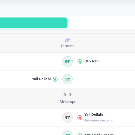
Terminé
84’
Oto John
Yali Dellahi
72’
0 - 2
Mi-temps
Yali Dellahi
41’
But contre son camp