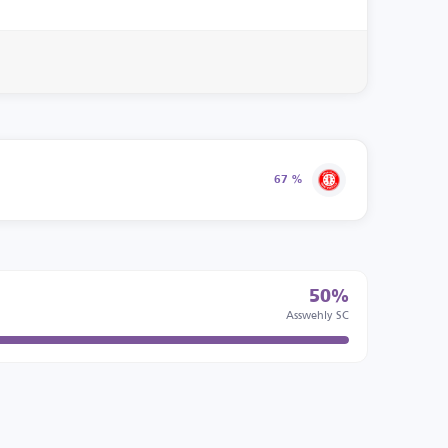
67 %
50%
Asswehly SC