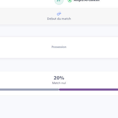
31’
Amjed Al-Gsheim
Début du match
Possession
20%
Match nul