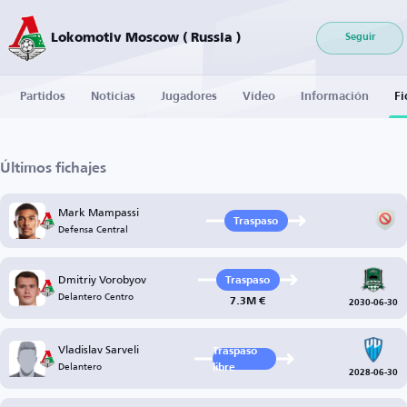
Lokomotiv Moscow ( Russia )
Seguir
Partidos
Noticias
Jugadores
Vídeo
Información
Fi
Últimos fichajes
Mark Mampassi
Traspaso
Defensa Central
Dmitriy Vorobyov
Traspaso
Delantero Centro
7.3M €
2030-06-30
Vladislav Sarveli
Traspaso
Delantero
libre
2028-06-30