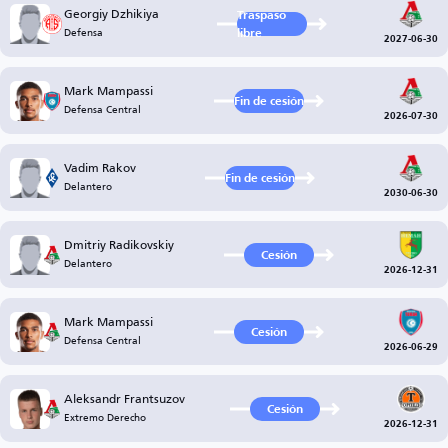
Georgiy Dzhikiya
Traspaso
Defensa
libre
2027-06-30
Mark Mampassi
Fin de cesión
Defensa Central
2026-07-30
Vadim Rakov
Fin de cesión
Delantero
2030-06-30
Dmitriy Radikovskiy
Cesión
Delantero
2026-12-31
Mark Mampassi
Cesión
Defensa Central
2026-06-29
Aleksandr Frantsuzov
Cesión
Extremo Derecho
2026-12-31