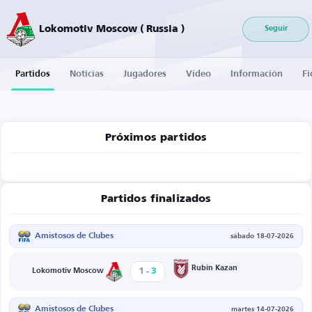
Lokomotiv Moscow ( Russia )
Seguir
Partidos
Noticias
Jugadores
Vídeo
Información
Fi
Próximos partidos
Partidos finalizados
Amistosos de Clubes
sábado 18-07-2026
-
Rubin Kazan
1
3
Lokomotiv Moscow
Amistosos de Clubes
martes 14-07-2026