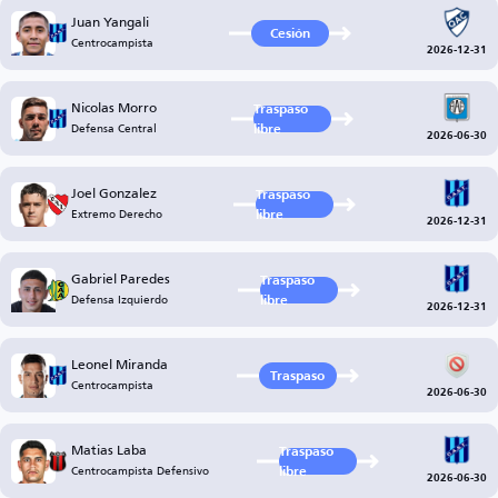
Juan Yangali
Cesión
Centrocampista
2026-12-31
Nicolas Morro
Traspaso
Defensa Central
libre
2026-06-30
Joel Gonzalez
Traspaso
Extremo Derecho
libre
2026-12-31
Gabriel Paredes
Traspaso
Defensa Izquierdo
libre
2026-12-31
Leonel Miranda
Traspaso
Centrocampista
2026-06-30
Matias Laba
Traspaso
Centrocampista Defensivo
libre
2026-06-30