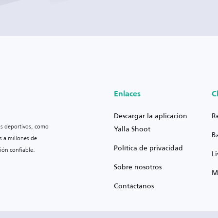
Enlaces
C
Descargar la aplicación
R
os deportivos, como
Yalla Shoot
B
s a millones de
Política de privacidad
ión confiable.
L
Sobre nosotros
M
Contáctanos