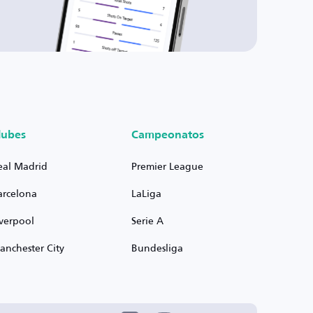
lubes
Campeonatos
eal Madrid
Premier League
arcelona
LaLiga
iverpool
Serie A
anchester City
Bundesliga