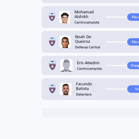
Mohamad
Alshikh
Fin 
Centrocampista
Noah De
Queiroz
Fin 
Defensa Central
Eris Abedini
Tras
Centrocampista
Facundo
Batista
Tr
Delantero