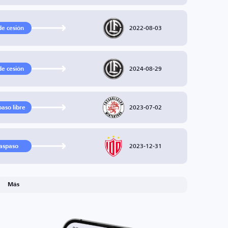
2022-08-03
de cesión
2024-08-29
de cesión
2023-07-02
paso libre
2023-12-31
aspaso
Más