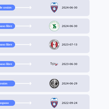
2024-06-30
de cesión
2024-06-30
paso libre
2023-07-13
paso libre
2023-06-30
paso libre
2024-06-29
esión
2022-09-24
aspaso