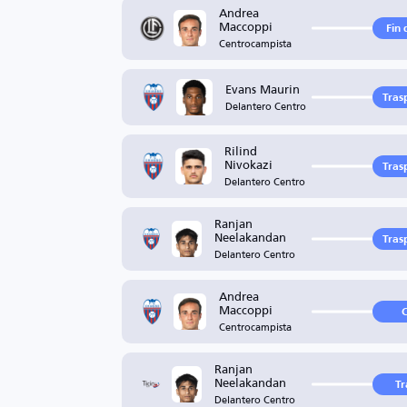
Andrea
Maccoppi
Fin 
Centrocampista
Evans Maurin
Tras
Delantero Centro
Rilind
Nivokazi
Tras
Delantero Centro
Ranjan
Neelakandan
Tras
Delantero Centro
Andrea
Maccoppi
C
Centrocampista
Ranjan
Neelakandan
Tr
Delantero Centro