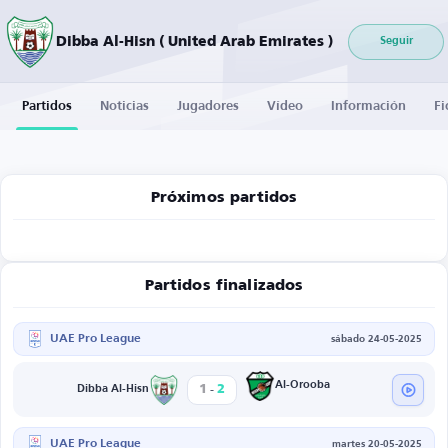
Dibba Al-Hisn ( United Arab Emirates )
Seguir
Partidos
Noticias
Jugadores
Vídeo
Información
Fi
Próximos partidos
Partidos finalizados
UAE Pro League
sábado 24-05-2025
-
Al-Orooba
1
2
Dibba Al-Hisn
UAE Pro League
martes 20-05-2025