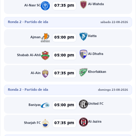
Al-Wahda
07:35 pm
Al-Nasr SC
Ronda 2 - Partido de ida
sábado 22-08-2026
Hatta
05:00 pm
Ajman
Al-Dhafra
05:00 pm
Shabab Al-Ahli
Khorfakkan
07:35 pm
Al-Ain
Ronda 2 - Partido de ida
domingo 23-08-2026
United FC
05:00 pm
Baniyas
Al-Jazira
07:35 pm
Sharjah FC