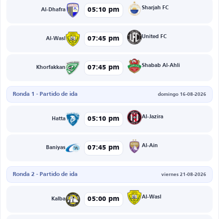
Sharjah FC
05:10 pm
Al-Dhafra
United FC
07:45 pm
Al-Wasl
Shabab Al-Ahli
07:45 pm
Khorfakkan
Ronda 1 - Partido de ida
domingo 16-08-2026
Al-Jazira
05:10 pm
Hatta
Al-Ain
07:45 pm
Baniyas
Ronda 2 - Partido de ida
viernes 21-08-2026
Al-Wasl
05:00 pm
Kalba