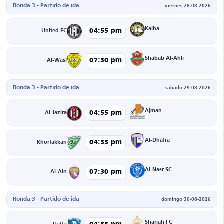
Ronda 3 - Partido de ida
viernes 28-08-2026
Kalba
04:55 pm
United FC
Shabab Al-Ahli
07:30 pm
Al-Wasl
Ronda 3 - Partido de ida
sábado 29-08-2026
Ajman
04:55 pm
Al-Jazira
Al-Dhafra
04:55 pm
Khorfakkan
Al-Nasr SC
07:30 pm
Al-Ain
Ronda 3 - Partido de ida
domingo 30-08-2026
Sharjah FC