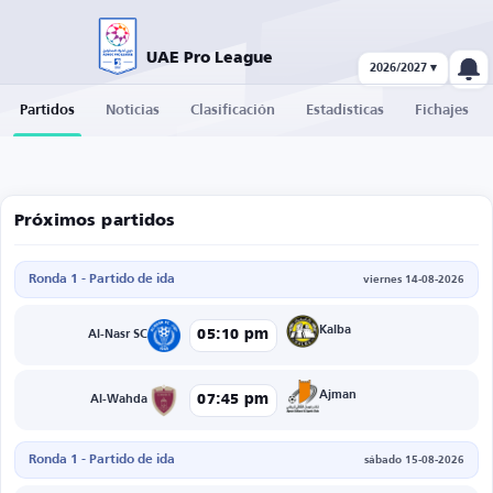
UAE Pro League
2026/2027 ▾
Partidos
Noticias
Clasificación
Estadísticas
Fichajes
Próximos partidos
Ronda 1 - Partido de ida
viernes 14-08-2026
Kalba
05:10 pm
Al-Nasr SC
Ajman
07:45 pm
Al-Wahda
Ronda 1 - Partido de ida
sábado 15-08-2026