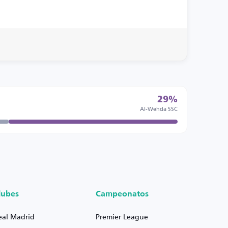
29%
Al-Wehda SSC
lubes
Campeonatos
eal Madrid
Premier League