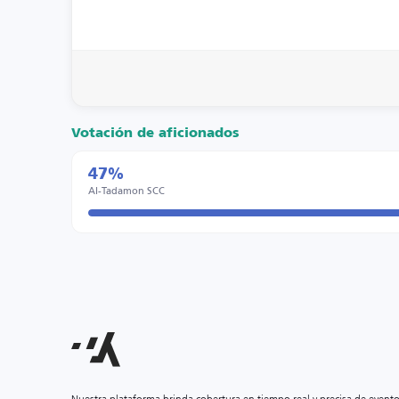
Votación de aficionados
47%
Al-Tadamon SCC
Nuestra plataforma brinda cobertura en tiempo real y precisa de event