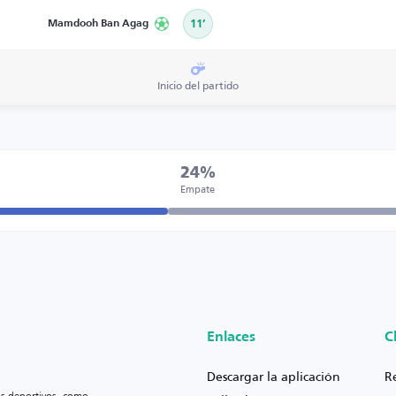
Mamdooh Ban Agag
11’
Inicio del partido
24%
Empate
Enlaces
C
Descargar la aplicación
R
os deportivos, como