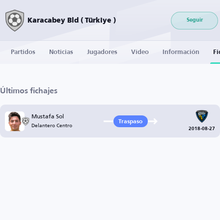
Karacabey Bld ( Türkiye )
Seguir
Partidos
Noticias
Jugadores
Vídeo
Información
Fi
Últimos fichajes
Mustafa Sol
Traspaso
Delantero Centro
2018-08-27