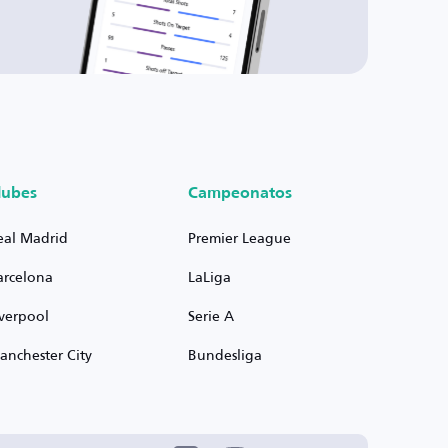
lubes
Campeonatos
eal Madrid
Premier League
arcelona
LaLiga
iverpool
Serie A
anchester City
Bundesliga