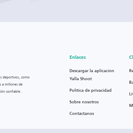
Enlaces
C
Descargar la aplicación
R
os deportivos, como
Yalla Shoot
B
s a millones de
Política de privacidad
ión confiable.
L
Sobre nosotros
M
Contáctanos