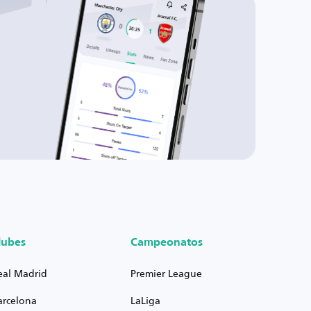
lubes
Campeonatos
eal Madrid
Premier League
arcelona
LaLiga