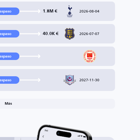
2026-08-04
1.8M €
aspaso
2026-07-07
40.0K €
aspaso
aspaso
2027-11-30
aspaso
Más