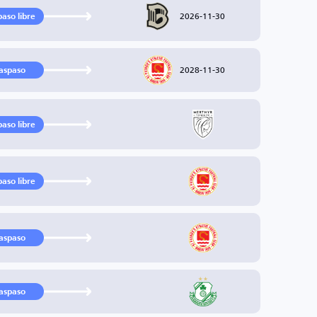
2026-11-30
paso libre
2028-11-30
aspaso
paso libre
paso libre
aspaso
aspaso