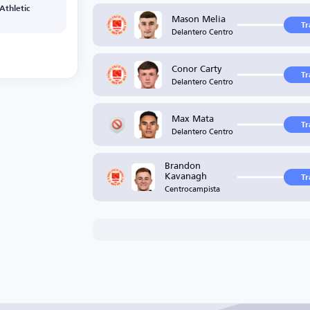
 Athletic
Mason Melia
Tr
Delantero Centro
Conor Carty
Tr
Delantero Centro
Max Mata
Tr
Delantero Centro
Brandon
Kavanagh
Tr
Centrocampista