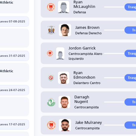
Ryan
 Athletic
McLaughlin
Tras
Defensa
jueves 07-08-2025
James Brown
Tr
Defensa Derecho
Jordon Garrick
Centrocampista Alero
Tras
jueves 31-07-2025
Izquierdo
Ryan
 Athletic
Edmondson
Tras
Delantero Centro
jueves 24-07-2025
Darragh
Nugent
Tr
Centrocampista
Jake Mulraney
jueves 17-07-2025
Tr
Centrocampista