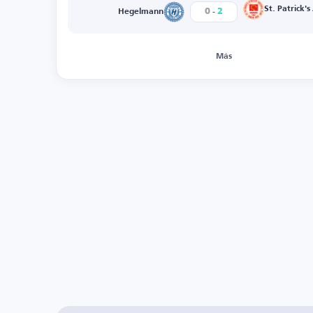
-
St. Patrick's
0
2
Hegelmann
Más