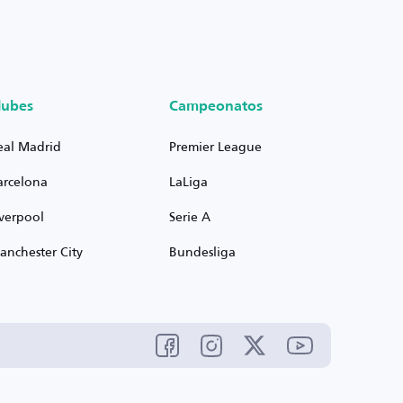
lubes
Campeonatos
eal Madrid
Premier League
arcelona
LaLiga
iverpool
Serie A
anchester City
Bundesliga