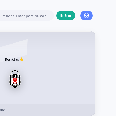
Entrar
Beşiktaş
one