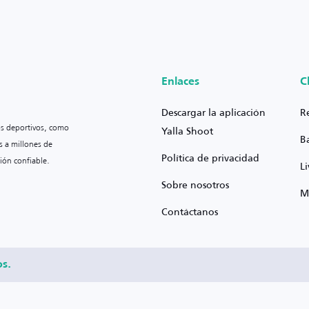
Enlaces
C
Descargar la aplicación
R
os deportivos, como
Yalla Shoot
B
s a millones de
Política de privacidad
ión confiable.
L
Sobre nosotros
M
Contáctanos
os.