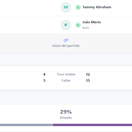
14’
Tammy Abraham
João Mário
8’
Rafa
Inicio del partido
4
12
Tiros totales
5
15
Faltas
29%
Empate