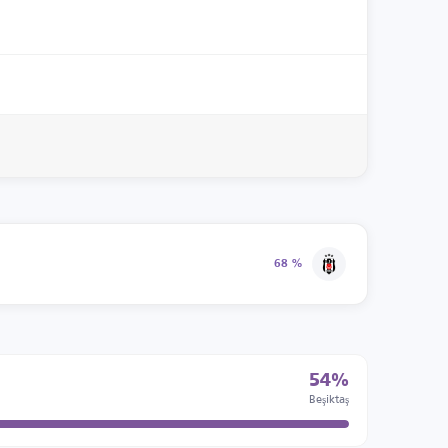
68 %
54%
Beşiktaş