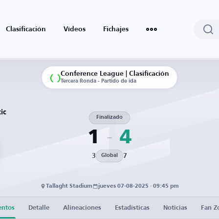
Clasificación
Vídeos
Fichajes
Conference League | Clasificación
Tercera Ronda - Partido de ida
ic
Finalizado
1
4
3
7
Global
Tallaght Stadium
jueves 07-08-2025 · 09:45 pm
entos
Detalle
Alineaciones
Estadísticas
Noticias
Fan Z