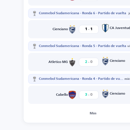
Conmebol Sudamericana - Ronda 6 - Partido de vuelta
-
CA Juventu
1
1
Cienciano
Conmebol Sudamericana - Ronda 5 - Partido de vuelta
v
-
Cienciano
2
0
Atletico MG
Conmebol Sudamericana - Ronda 4 - Partido de vuelta
mié
-
Cienciano
3
0
Cabello
Más