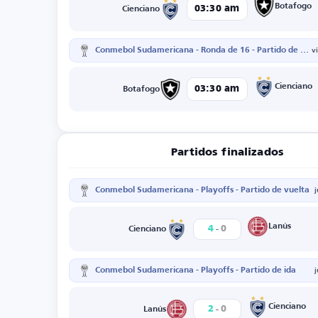
Botafogo
03:30 am
Cienciano
Conmebol Sudamericana - Ronda de 16 - Partido de vuelta
v
Cienciano
03:30 am
Botafogo
Partidos finalizados
Conmebol Sudamericana - Playoffs - Partido de vuelta
-
Lanús
4
0
Cienciano
Conmebol Sudamericana - Playoffs - Partido de ida
-
Cienciano
2
0
Lanús