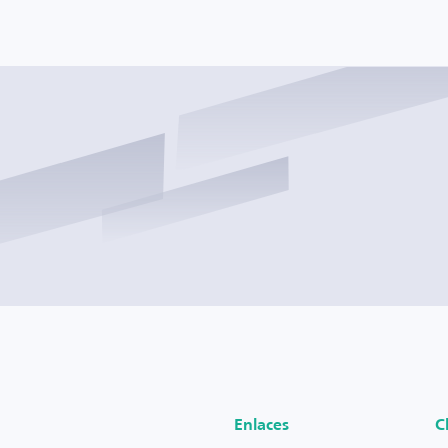
Enlaces
C