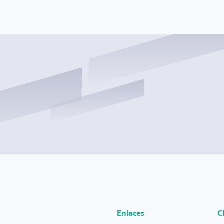
Enlaces
C