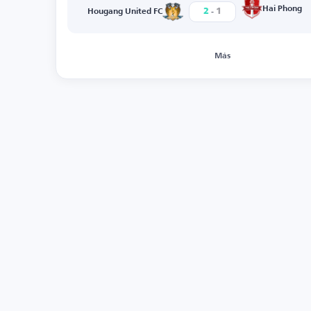
-
Hai Phong
2
1
Hougang United FC
Más