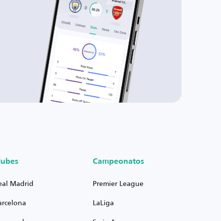
lubes
Campeonatos
eal Madrid
Premier League
arcelona
LaLiga