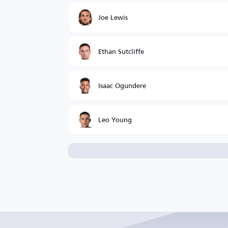
Joe Lewis
Ethan Sutcliffe
Isaac Ogundere
Leo Young