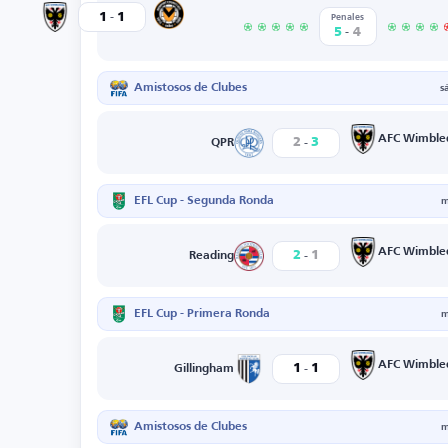
-
Newport County
1
1
AFC Wimbledon
Penales
-
5
4
Amistosos de Clubes
s
-
AFC Wimble
2
3
QPR
EFL Cup - Segunda Ronda
m
-
AFC Wimble
2
1
Reading
EFL Cup - Primera Ronda
m
-
AFC Wimble
1
1
Gillingham
Amistosos de Clubes
m