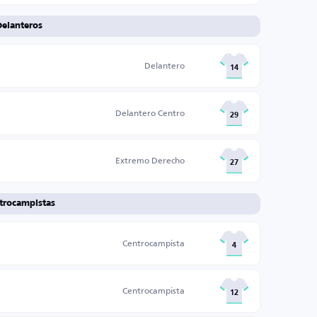
Delanteros
Delantero
14
Delantero Centro
29
Extremo Derecho
27
trocampistas
Centrocampista
4
Centrocampista
12