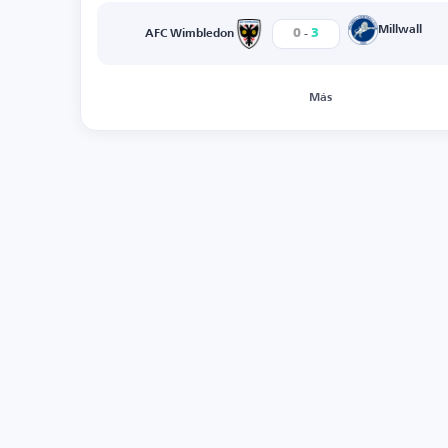
-
Millwall
0
3
AFC Wimbledon
Más