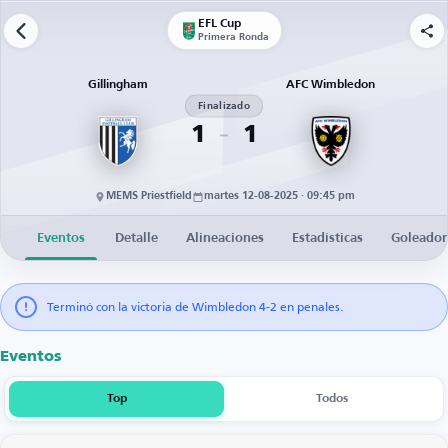
EFL Cup
Primera Ronda
Gillingham
AFC Wimbledon
Finalizado
1
1
MEMS Priestfield
martes 12-08-2025 · 09:45 pm
Eventos
Detalle
Alineaciones
Estadísticas
Goleador
Terminó con la victoria de Wimbledon 4-2 en penales.
Eventos
Top
Todos