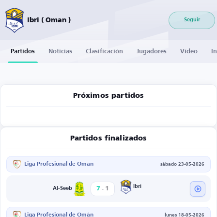
Ibri ( Oman )
Seguir
Partidos
Noticias
Clasificación
Jugadores
Vídeo
I
Próximos partidos
Partidos finalizados
Liga Profesional de Omán
sábado 23-05-2026
-
Ibri
7
1
Al-Seeb
Liga Profesional de Omán
lunes 18-05-2026