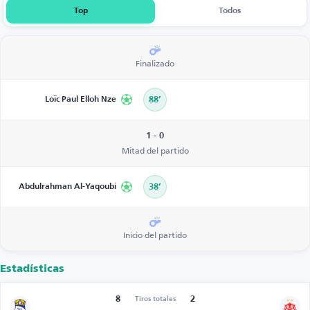
Top
Todos
Finalizado
Loïc Paul Elloh Nze
88’
1 - 0
Mitad del partido
Abdulrahman Al-Yaqoubi
38’
Inicio del partido
Estadísticas
8
2
Tiros totales