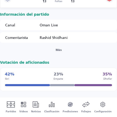
13
13
Faltas
Información del partido
Canal
Oman Live
Comentarista
Rashid Shidhani
Más
Votación de aficionados
42%
23%
35%
Ibri
Empate
Dhofar
Partidos
Vídeos
Noticias
Clasificación
Predicciones
Fichajes
Configuración