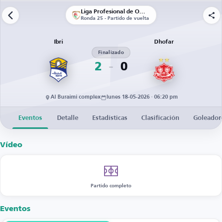
Liga Profesional de Omán
Ronda 25 - Partido de vuelta
Ibri
Dhofar
Finalizado
2
0
Al Buraimi complex
lunes 18-05-2026 · 06:20 pm
Eventos
Detalle
Estadísticas
Clasificación
Goleador
Vídeo
Partido completo
Eventos