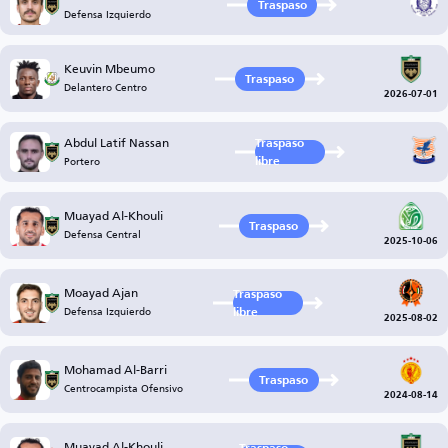
Traspaso
Defensa Izquierdo
Keuvin Mbeumo
Traspaso
Delantero Centro
2026-07-01
Abdul Latif Nassan
Traspaso
Portero
libre
Muayad Al-Khouli
Traspaso
Defensa Central
2025-10-06
Moayad Ajan
Traspaso
Defensa Izquierdo
libre
2025-08-02
Mohamad Al-Barri
Traspaso
Centrocampista Ofensivo
2024-08-14
Muayad Al-Khouli