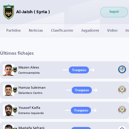
Al-Jaish ( Syria )
Seguir
Partidos
Noticias
Clasificación
Jugadores
Vídeo
I
Últimos fichajes
Mazen Alees
Traspaso
Centrocampista
Hamza Suleiman
Traspaso
Delantero Centro
Youssef Kalfa
Traspaso
Extremo Izquierdo
Mustafa Safrani