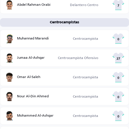
Abdel Rahman Orabi
Delantero Centro
7
Centrocampistas
Muhannad Marandi
Centrocampista
0
Jumaa Al-Ashqar
Centrocampista Ofensivo
27
Omar Al-Saleh
Centrocampista
0
Nour Al-Din Ahmed
Centrocampista
0
Mohammed Al-Ashqar
Centrocampista
0