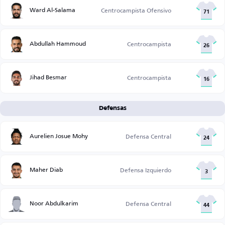
Ward Al-Salama
Centrocampista Ofensivo
71
Abdullah Hammoud
Centrocampista
26
Jihad Besmar
Centrocampista
16
Defensas
Aurelien Josue Mohy
Defensa Central
24
Maher Diab
Defensa Izquierdo
3
Noor Abdulkarim
Defensa Central
44