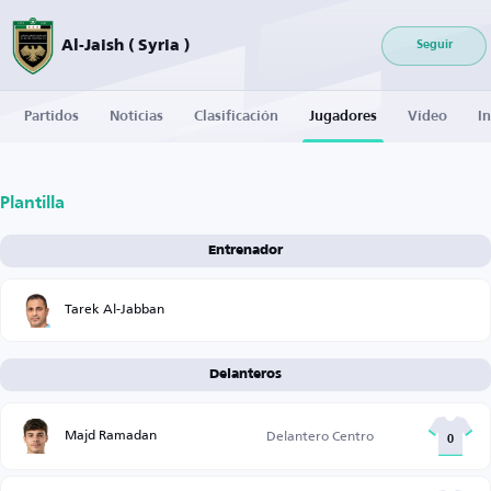
Al-Jaish ( Syria )
Seguir
Partidos
Noticias
Clasificación
Jugadores
Vídeo
I
Plantilla
Entrenador
Tarek Al-Jabban
Delanteros
Majd Ramadan
Delantero Centro
0