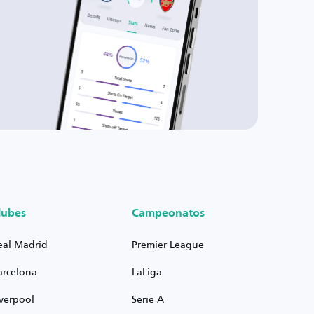
lubes
Campeonatos
eal Madrid
Premier League
arcelona
LaLiga
iverpool
Serie A