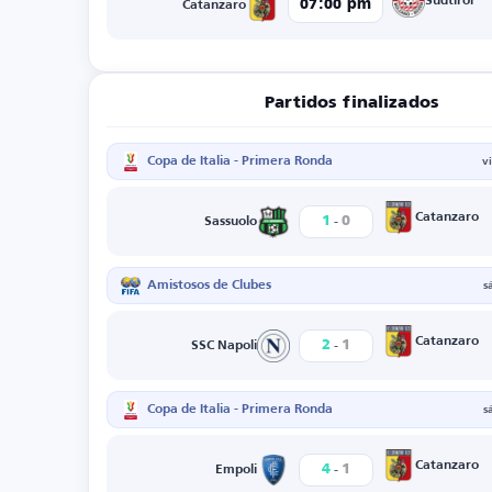
Sudtirol
07:00 pm
Catanzaro
Partidos finalizados
Copa de Italia - Primera Ronda
v
-
Catanzaro
1
0
Sassuolo
Amistosos de Clubes
s
-
Catanzaro
2
1
SSC Napoli
Copa de Italia - Primera Ronda
s
-
Catanzaro
4
1
Empoli