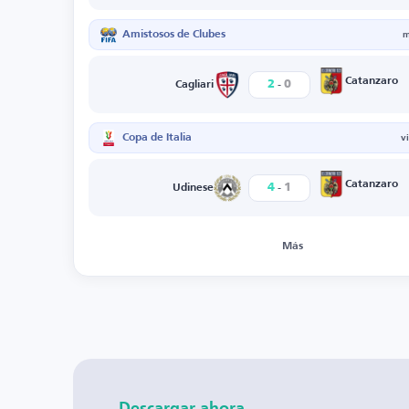
Amistosos de Clubes
m
-
Catanzaro
2
0
Cagliari
Copa de Italia
v
-
Catanzaro
4
1
Udinese
Más
Descargar ahora