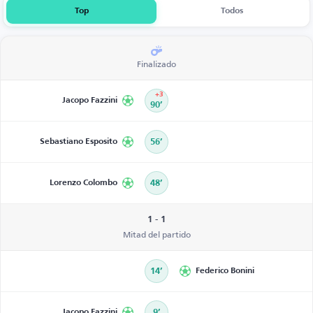
Top
Todos
Finalizado
+3
Jacopo Fazzini
90’
Sebastiano Esposito
56’
Lorenzo Colombo
48’
1 - 1
Mitad del partido
14’
Federico Bonini
Jacopo Fazzini
9’