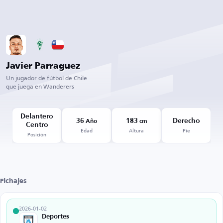
Javier Parraguez
Un jugador de fútbol de Chile
que juega en Wanderers
Delantero
36
183
Derecho
Año
cm
Centro
Edad
Altura
Pie
Posición
Fichajes
2026-01-02
Deportes