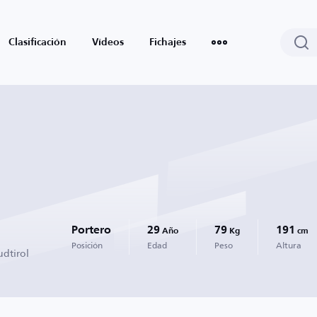
Clasificación
Vídeos
Fichajes
Portero
29
79
191
Año
Kg
cm
Posición
Edad
Peso
Altura
dtirol