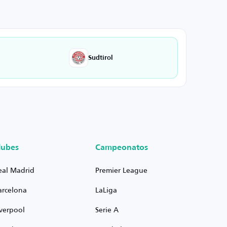
Sudtirol
lubes
Campeonatos
eal Madrid
Premier League
arcelona
LaLiga
iverpool
Serie A