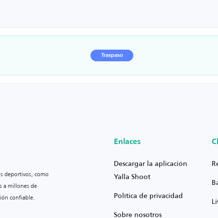
Traspaso
Enlaces
C
Descargar la aplicación
R
os deportivos, como
Yalla Shoot
B
s a millones de
Política de privacidad
ión confiable.
L
Sobre nosotros