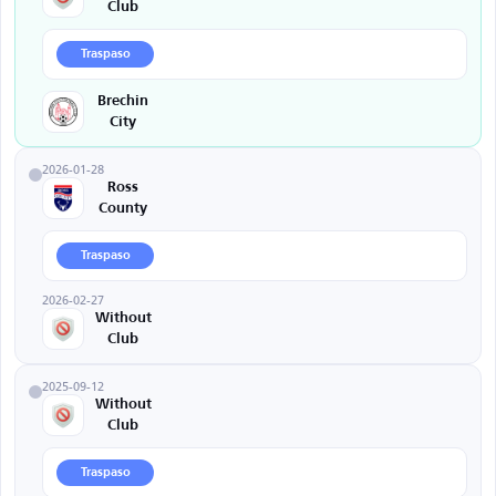
Club
Traspaso
Brechin
City
2026-01-28
Ross
County
Traspaso
2026-02-27
Without
Club
2025-09-12
Without
Club
Traspaso