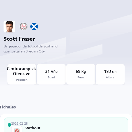
Scott Fraser
Un jugador de fútbol de Scotland
que juega en Brechin City
Centrocampista
31
69
183
Año
Kg
cm
Ofensivo
Edad
Peso
Altura
Posición
Fichajes
2026-02-28
Without