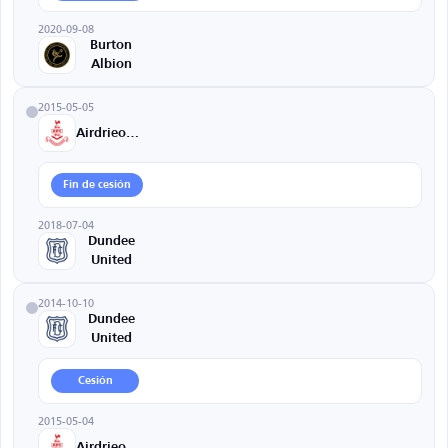
2020-09-08
Burton
Albion
2015-05-05
Airdrieonians
Fin de cesión
2018-07-04
Dundee
United
2014-10-10
Dundee
United
Cesión
2015-05-04
Airdrieonians