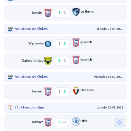
-
Le Havre
1
0
Ipswich
Amistosos de Clubes
sábado 01-08-2026
-
Ipswich
1
2
Wycombe
-
Ipswich
2
0
Oxford United
Amistosos de Clubes
miércoles 29-07-2026
-
Osasuna
1
2
Ipswich
EFL Championship
sábado 02-05-2026
-
QPR
3
0
Ipswich