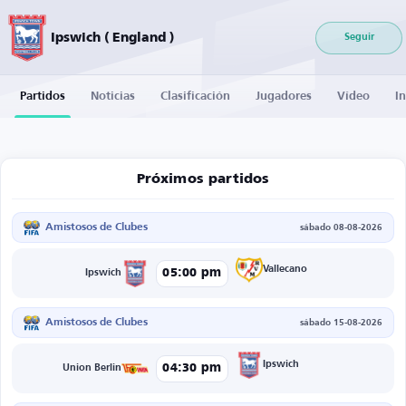
Ipswich ( England )
Seguir
Partidos
Noticias
Clasificación
Jugadores
Vídeo
I
Próximos partidos
Amistosos de Clubes
sábado 08-08-2026
Vallecano
05:00 pm
Ipswich
Amistosos de Clubes
sábado 15-08-2026
Ipswich
04:30 pm
Union Berlin