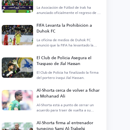
La Asociación de Fútbol de Irak ha
anunciado oficialmente el regreso de la
Supercopa tras años de ausencia.
FIFA Levanta la Prohibición a
Duhok FC
La oficina de medios de Duhok FC
anunció que la FIFA ha levantado la
prohibición sobre el club en relación al
jugador Sharki Al-Bahri.
El Club de Policía Asegura el
Traspaso de Jlal Hassan
El Club de Policía ha finalizado la firma
del portero iraquí Jlal Hassan.
Al-Shorta cerca de volver a fichar
a Mohanad Ali
Al-Shorta está a punto de cerrar un
acuerdo para traer de vuelta a su
exdelantero Mohanad Ali.
Al-Shorta firma al entrenador
tunecino Sami Al-Trabelsi