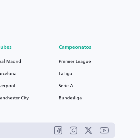
lubes
Campeonatos
eal Madrid
Premier League
arcelona
LaLiga
iverpool
Serie A
anchester City
Bundesliga