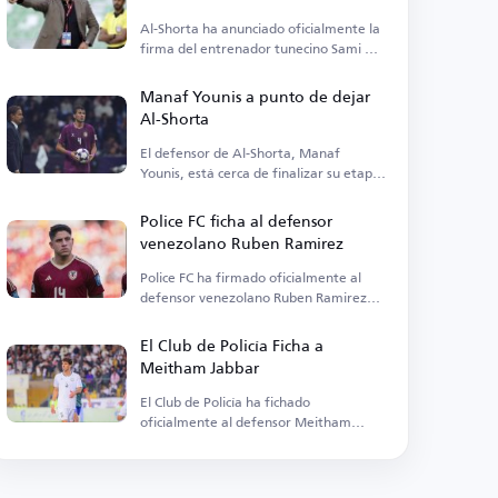
Al-Shorta ha anunciado oficialmente la
firma del entrenador tunecino Sami Al-
Trabelsi.
Manaf Younis a punto de dejar
Al-Shorta
El defensor de Al-Shorta, Manaf
Younis, está cerca de finalizar su etapa
con el club.
Police FC ficha al defensor
venezolano Ruben Ramirez
Police FC ha firmado oficialmente al
defensor venezolano Ruben Ramirez
del Universidad Central.
El Club de Policía Ficha a
Meitham Jabbar
El Club de Policía ha fichado
oficialmente al defensor Meitham
Jabbar procedente de sus rivales Al-
Zawraa.