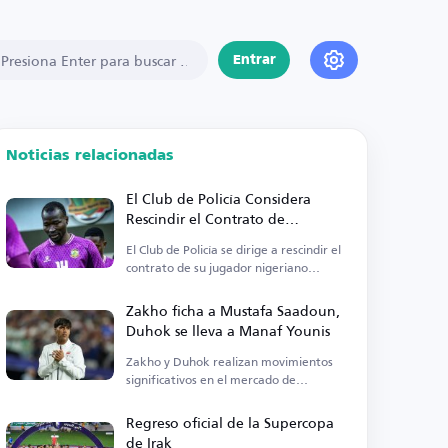
Entrar
Noticias relacionadas
El Club de Policía Considera
Rescindir el Contrato de
Abdulmajid Bou Bakr
El Club de Policía se dirige a rescindir el
contrato de su jugador nigeriano
Abdulmajid.
Zakho ficha a Mustafa Saadoun,
Duhok se lleva a Manaf Younis
Zakho y Duhok realizan movimientos
significativos en el mercado de
transferencias local, anunciando dos
fichajes clave.
Regreso oficial de la Supercopa
de Irak