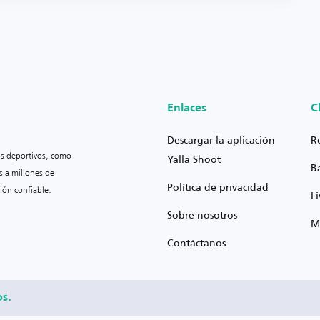
Enlaces
C
Descargar la aplicación
R
os deportivos, como
Yalla Shoot
B
s a millones de
Política de privacidad
ión confiable.
L
Sobre nosotros
M
Contáctanos
os.