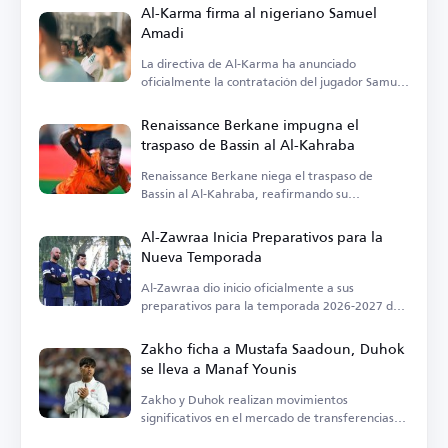
Al-Karma firma al nigeriano Samuel
Amadi
La directiva de Al-Karma ha anunciado
oficialmente la contratación del jugador Samuel
Amadi.
Renaissance Berkane impugna el
traspaso de Bassin al Al-Kahraba
Renaissance Berkane niega el traspaso de
Bassin al Al-Kahraba, reafirmando su
compromiso contractual.
Al-Zawraa Inicia Preparativos para la
Nueva Temporada
Al-Zawraa dio inicio oficialmente a sus
preparativos para la temporada 2026-2027 de
la Liga Premier iraquí.
Zakho ficha a Mustafa Saadoun, Duhok
se lleva a Manaf Younis
Zakho y Duhok realizan movimientos
significativos en el mercado de transferencias
local, anunciando dos fichajes clave.