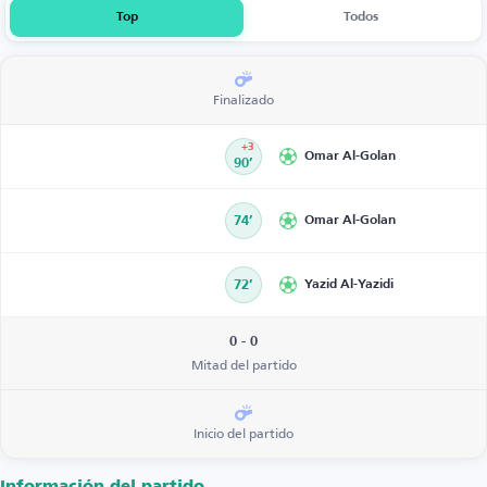
Top
Todos
Finalizado
+3
Omar Al-Golan
90’
74’
Omar Al-Golan
72’
Yazid Al-Yazidi
0 - 0
Mitad del partido
Inicio del partido
Información del partido