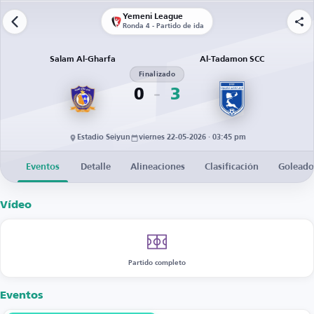
Yemeni League
Ronda 4 - Partido de ida
Salam Al-Gharfa
Al-Tadamon SCC
Finalizado
0
3
Estadio Seiyun
viernes 22-05-2026 · 03:45 pm
Eventos
Detalle
Alineaciones
Clasificación
Goleado
Vídeo
Partido completo
Eventos