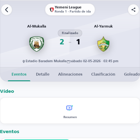
Yemeni League
Ronda 1 - Partido de ida
Al-Mukalla
Al-Yarmuk
Finalizado
2
1
Estadio Baradem Mukalla
sábado 02-05-2026 · 03:45 pm
Eventos
Detalle
Alineaciones
Clasificación
Goleado
Vídeo
Resumen
Eventos