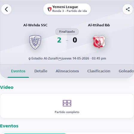
Yemeni League
Ronda 3 - Partido de ida
Al-Wehda SSC
Al-Ittihad Ibb
Finalizado
2
0
Estadio Al-Zuraifi
jueves 14-05-2026 · 03:45 pm
Eventos
Detalle
Alineaciones
Clasificación
Goleado
Vídeo
Partido completo
Eventos