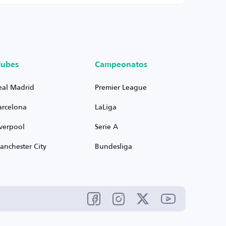
lubes
Campeonatos
eal Madrid
Premier League
arcelona
LaLiga
iverpool
Serie A
anchester City
Bundesliga