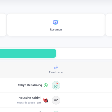
Resumen
Finalizado
+2
Yahya Benkhaleq
90’
Houssine Rahimi
88’
Fuera de juego