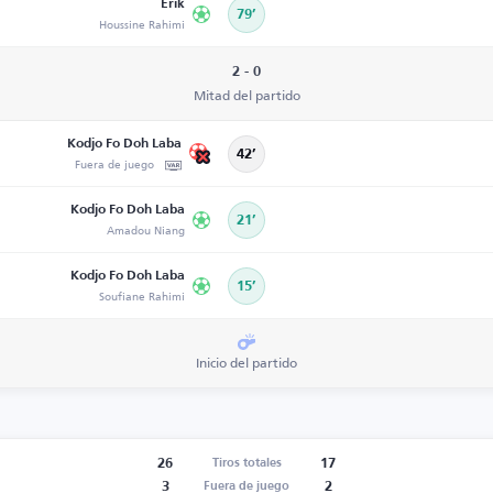
Erik
79’
Houssine Rahimi
2 - 0
Mitad del partido
Kodjo Fo Doh Laba
42’
Fuera de juego
Kodjo Fo Doh Laba
21’
Amadou Niang
Kodjo Fo Doh Laba
15’
Soufiane Rahimi
Inicio del partido
26
17
Tiros totales
3
2
Fuera de juego