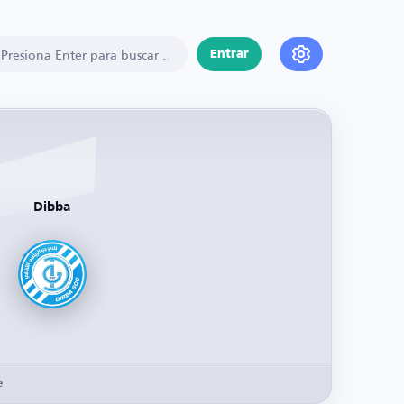
Entrar
Dibba
e