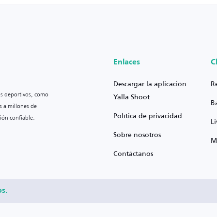
Enlaces
C
Descargar la aplicación
R
os deportivos, como
Yalla Shoot
B
s a millones de
Política de privacidad
ión confiable.
L
Sobre nosotros
M
Contáctanos
os.