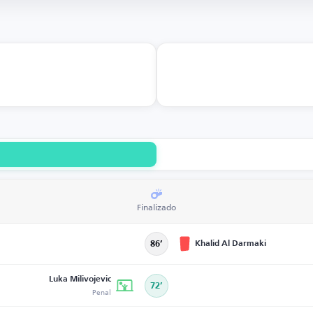
Finalizado
Khalid Al Darmaki
86’
Luka Milivojevic
72’
Penal