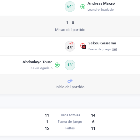
Andreas Maxsø
64’
Leandro Spadacio
1 - 0
Mitad del partido
Sékou Gassama
+2
45’
Fuera de juego
Abdoulaye Toure
13’
Kevin Agudelo
Inicio del partido
11
14
Tiros totales
1
6
Fuera de juego
15
11
Faltas