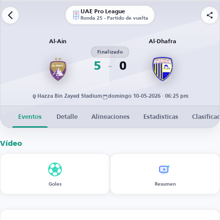
UAE Pro League
Ronda 25 - Partido de vuelta
Al-Ain
Al-Dhafra
Finalizado
5
0
Hazza Bin Zayed Stadium
domingo 10-05-2026 · 06:25 pm
Eventos
Detalle
Alineaciones
Estadísticas
Clasifica
Vídeo
Goles
Resumen