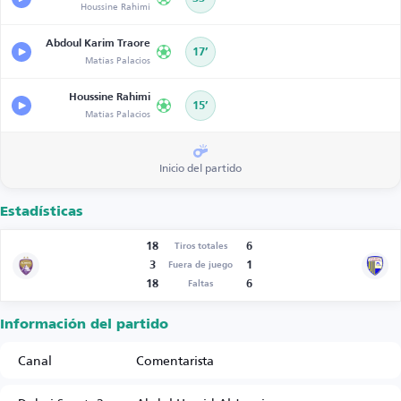
Houssine Rahimi
Abdoul Karim Traore
17’
Matías Palacios
Houssine Rahimi
15’
Matías Palacios
Inicio del partido
Estadísticas
18
6
Tiros totales
3
1
Fuera de juego
18
6
Faltas
Información del partido
Canal
Comentarista