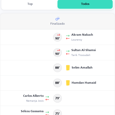
Top
Todos
Finalizado
Akram Nakach
+4
90’
Lourency
Sultan Al-Shamsi
+4
90’
Tarik Tissoudali
Selim Amallah
88’
Hamdan Humaid
88’
Carlos Alberto
79’
Nemanja Jovic
Sékou Gassama
75’