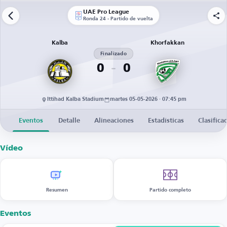
UAE Pro League
Ronda 24 - Partido de vuelta
Kalba
Khorfakkan
Finalizado
0
0
Ittihad Kalba Stadium
martes 05-05-2026 · 07:45 pm
Eventos
Detalle
Alineaciones
Estadísticas
Clasifica
Vídeo
Resumen
Partido completo
Eventos