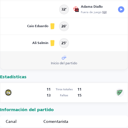
Adama Diallo
32’
Fuera de juego
Caio Eduardo
26’
Ali Salmin
25’
Inicio del partido
Estadísticas
11
11
Tiros totales
13
15
Faltas
Información del partido
Canal
Comentarista