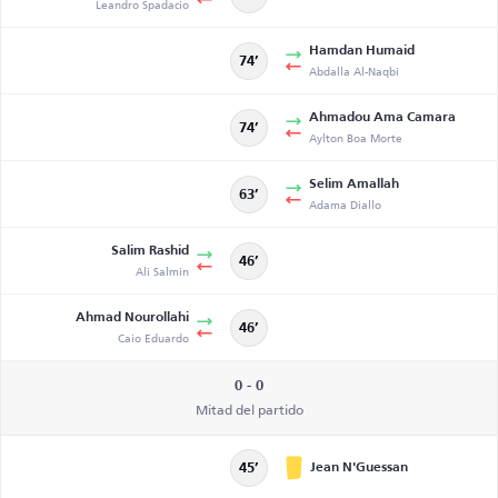
Leandro Spadacio
Hamdan Humaid
74’
Abdalla Al-Naqbi
Ahmadou Ama Camara
74’
Aylton Boa Morte
Selim Amallah
63’
Adama Diallo
Salim Rashid
46’
Ali Salmin
Ahmad Nourollahi
46’
Caio Eduardo
0 - 0
Mitad del partido
Jean N'Guessan
45’