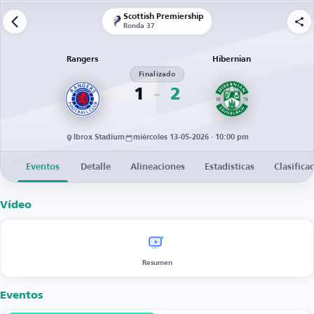
Scottish Premiership
Ronda 37
Rangers
Hibernian
Finalizado
1
2
Ibrox Stadium
miércoles 13-05-2026 · 10:00 pm
Eventos
Detalle
Alineaciones
Estadísticas
Clasifica
Vídeo
Resumen
Eventos