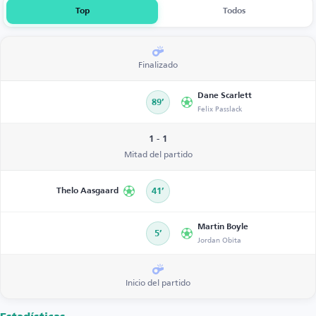
Top
Todos
Finalizado
Dane Scarlett
89’
Felix Passlack
1 - 1
Mitad del partido
Thelo Aasgaard
41’
Martin Boyle
5’
Jordan Obita
Inicio del partido