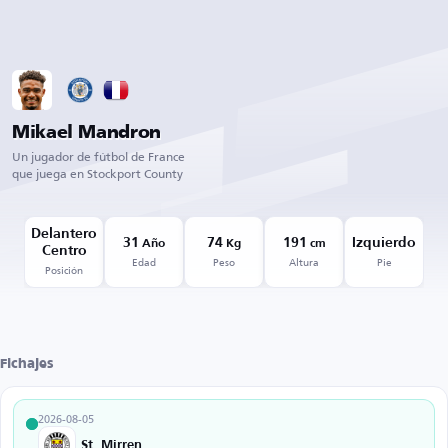
Mikael Mandron
Un jugador de fútbol de France
que juega en Stockport County
Delantero
31
74
191
Izquierdo
Año
Kg
cm
Centro
Edad
Peso
Altura
Pie
Posición
Fichajes
2026-08-05
St. Mirren