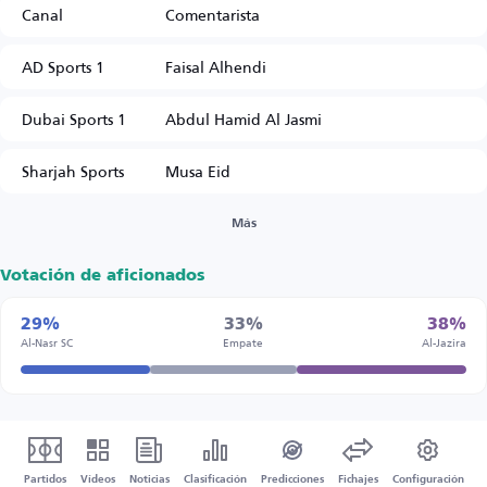
Canal
Comentarista
AD Sports 1
Faisal Alhendi
Dubai Sports 1
Abdul Hamid Al Jasmi
Sharjah Sports
Musa Eid
Más
Votación de aficionados
29%
33%
38%
Al-Nasr SC
Empate
Al-Jazira
Partidos
Vídeos
Noticias
Clasificación
Predicciones
Fichajes
Configuración