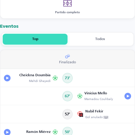
Partido completo
Eventos
Top
Todos
Finalizado
Cheickna Doumbia
73’
Mehdi Ghayedi
Vinicius Mello
67’
Mamadou Coulibaly
Nabil Fekir
57’
Gol anulado
Ramón Miérez
50’