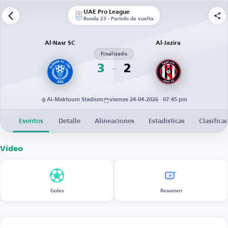
UAE Pro League
Ronda 23 - Partido de vuelta
Al-Nasr SC
Al-Jazira
Finalizado
3
2
Al-Maktoum Stadium
viernes 24-04-2026 · 07:45 pm
Eventos
Detalle
Alineaciones
Estadísticas
Clasifica
Vídeo
Goles
Resumen