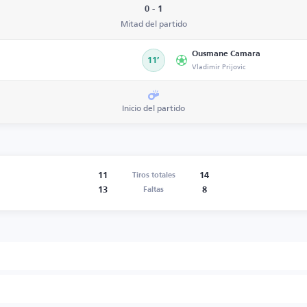
0 - 1
Mitad del partido
Ousmane Camara
11’
Vladimir Prijovic
Inicio del partido
11
14
Tiros totales
13
8
Faltas