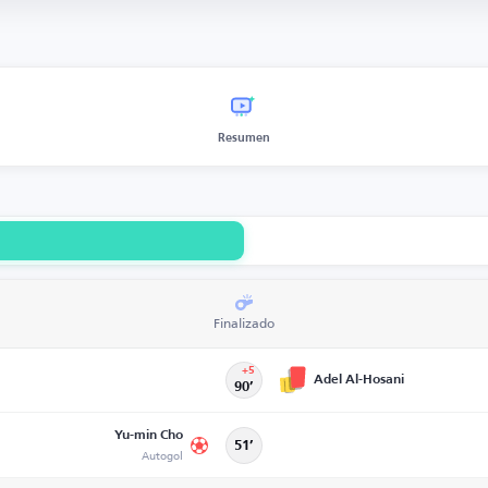
Resumen
Finalizado
+5
Adel Al-Hosani
90’
Yu-min Cho
51’
Autogol