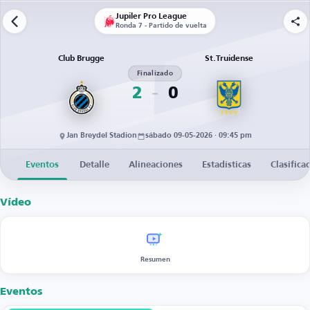
Jupiler Pro League
Ronda 7 - Partido de vuelta
Club Brugge
St.Truidense
Finalizado
2
0
Jan Breydel Stadion
sábado 09-05-2026 · 09:45 pm
Eventos
Detalle
Alineaciones
Estadísticas
Clasifica
Vídeo
Resumen
Eventos