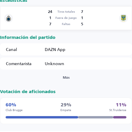
Estadísticas
24
7
Tiros totales
1
1
Fuera de juego
7
5
Faltas
Información del partido
Canal
DAZN App
Comentarista
Unknown
Más
Votación de aficionados
60%
29%
11%
Club Brugge
Empate
St.Truidense