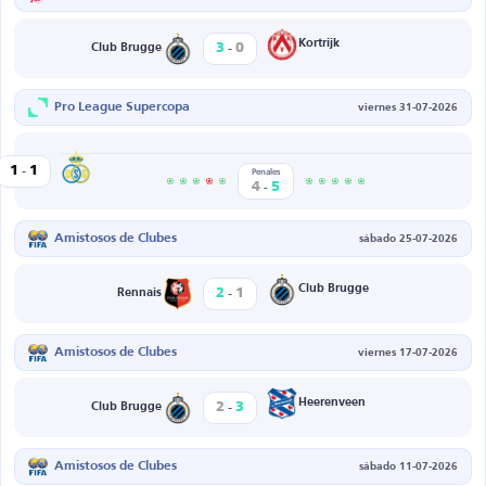
-
Kortrijk
3
0
Club Brugge
Pro League Supercopa
viernes 31-07-2026
-
St.Gilloise
1
1
rugge
Penales
-
4
5
Amistosos de Clubes
sábado 25-07-2026
-
Club Brugge
2
1
Rennais
Amistosos de Clubes
viernes 17-07-2026
-
Heerenveen
2
3
Club Brugge
Amistosos de Clubes
sábado 11-07-2026