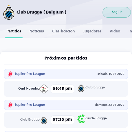
Club Brugge ( Belgium )
Seguir
Partidos
Noticias
Clasificación
Jugadores
Vídeo
I
Próximos partidos
Jupiler Pro League
sábado 15-08-2026
Club Brugge
09:45 pm
Oud-Heverlee
Jupiler Pro League
domingo 23-08-2026
Cercle Brugge
07:30 pm
Club Brugge