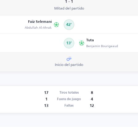
1 - 1
Mitad del partido
Faïz Selemani
42’
Abdullah Al-Ahrak
Tuta
13’
Benjamin Bourigeaud
Inicio del partido
17
8
Tiros totales
1
4
Fuera de juego
13
12
Faltas