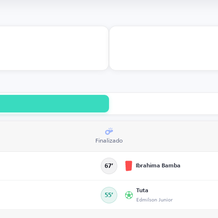
Finalizado
Ibrahima Bamba
67’
Tuta
55’
Edmílson Junior