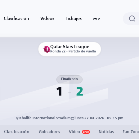
Clasificación
Vídeos
Fichajes
Qatar Stars League
Ronda 22 - Partido de vuelta
Finalizado
1
2
Khalifa International Stadium
lunes 27-04-2026 · 05:15 pm
Clasificación
Goleadores
Vídeo
Noticias
Fan Zon
Live