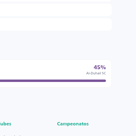
45%
Al-Duhail SC
lubes
Campeonatos