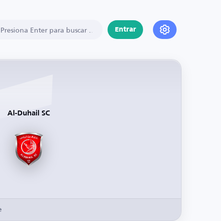
Entrar
Al-Duhail SC
e