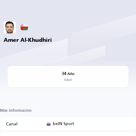
Amer Al-Khudhiri
34
Año
Edad
Más información
beIN Sport
Canal