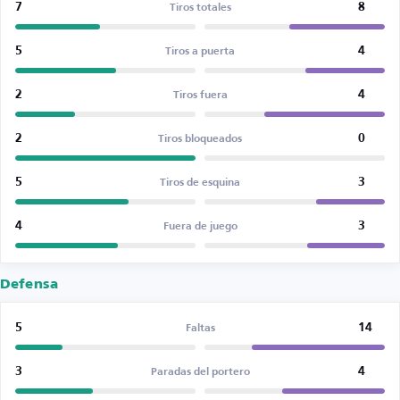
7
8
Tiros totales
5
4
Tiros a puerta
2
4
Tiros fuera
2
0
Tiros bloqueados
5
3
Tiros de esquina
4
3
Fuera de juego
Defensa
5
14
Faltas
3
4
Paradas del portero