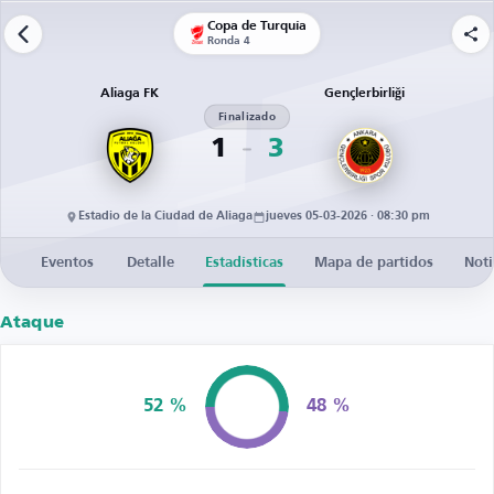
Copa de Turquía
Ronda 4
Aliaga FK
Gençlerbirliği
Finalizado
1
3
Estadio de la Ciudad de Aliaga
jueves 05-03-2026 · 08:30 pm
Eventos
Detalle
Estadísticas
Mapa de partidos
Noti
Ataque
52 %
48 %
Posesión