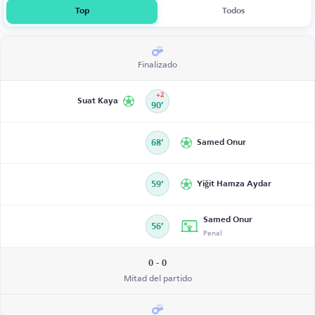
Top
Todos
Finalizado
+2
Suat Kaya
90’
68’
Samed Onur
59’
Yiğit Hamza Aydar
Samed Onur
56’
Penal
0 - 0
Mitad del partido