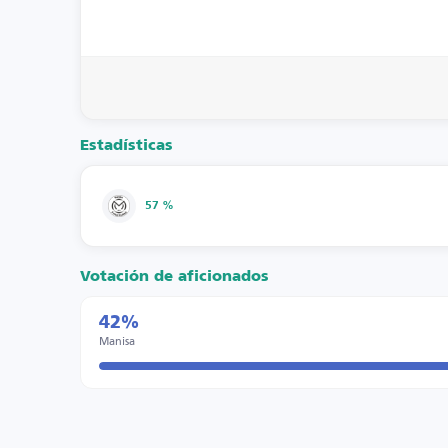
Estadísticas
57 %
Votación de aficionados
42%
Manisa