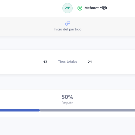
29’
Mehmet Yiğit
Inicio del partido
12
21
Tiros totales
50%
Empate