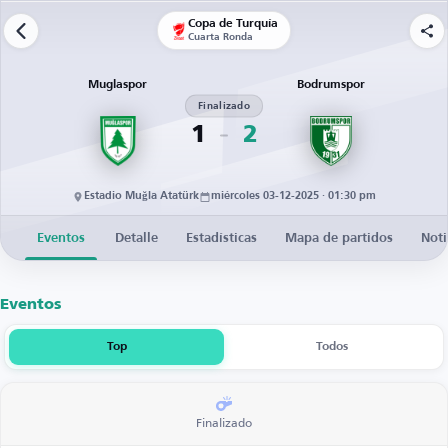
Copa de Turquía
Cuarta Ronda
Muglaspor
Bodrumspor
Finalizado
1
2
Estadio Muğla Atatürk
miércoles 03-12-2025 · 01:30 pm
Eventos
Detalle
Estadísticas
Mapa de partidos
Noti
Eventos
Top
Todos
Finalizado