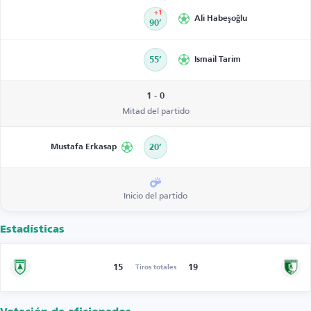
+1
Ali Habeşoğlu
90’
55’
Ismail Tarim
1 - 0
Mitad del partido
Mustafa Erkasap
20’
Inicio del partido
Estadísticas
15
19
Tiros totales