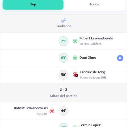
Top
Todos
Finalizado
Robert Lewandowski
71’
Marcus Rashford
63’
Dani Olmo
Frenkie de Jong
50’
Fuera de juego
2 - 2
Mitad del partido
Robert Lewandowski
44’
Autogol
Fermín López