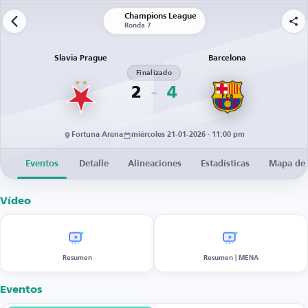
Champions League
Ronda 7
Slavia Prague
Barcelona
Finalizado
2
4
Fortuna Arena
miércoles 21-01-2026 · 11:00 pm
Eventos
Detalle
Alineaciones
Estadísticas
Mapa de 
Vídeo
Resumen
Resumen | MENA
Eventos