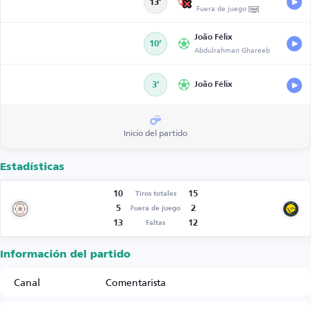
13’
Fuera de juego
João Félix
10’
Abdulrahman Ghareeb
3’
João Félix
Inicio del partido
Estadísticas
10
15
Tiros totales
5
2
Fuera de juego
13
12
Faltas
Información del partido
Canal
Comentarista