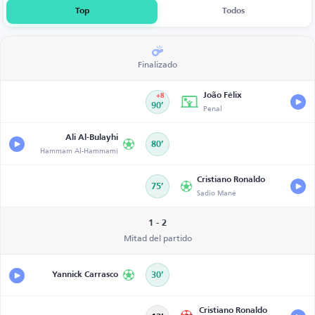
Top
Todos
Finalizado
João Félix
+8
90’
Penal
Ali Al-Bulayhi
80’
Hammam Al-Hammami
Cristiano Ronaldo
75’
Sadio Mané
1 - 2
Mitad del partido
Yannick Carrasco
30’
Cristiano Ronaldo