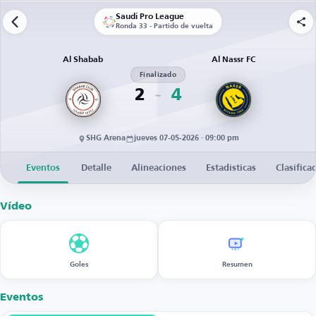
Saudi Pro League
Ronda 33 - Partido de vuelta
Al Shabab
Al Nassr FC
Finalizado
2
4
SHG Arena
jueves 07-05-2026 · 09:00 pm
Eventos
Detalle
Alineaciones
Estadísticas
Clasifica
Vídeo
Goles
Resumen
Eventos